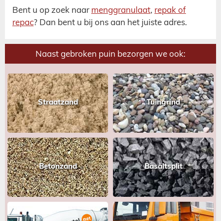
Bent u op zoek naar
menggranulaat
,
repak of
repac
? Dan bent u bij ons aan het juiste adres.
Naast gebroken puin bezorgen we ook:
Straatzand
Tuingrind
Betonzand
Basaltsplit